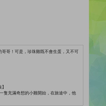
的哥哥！可是，珍珠雞既不會生蛋，又不可
族】
%B1%DA)，全由一隻充滿奇想的小雞開始，在旅途中，他
！