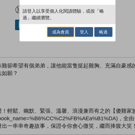
試閲
加入閱讀紀錄
請登入以享受個人化閱讀體驗，或按「略
過」繼續瀏覽。
借閱實體書
成為會員
登入
略過
珠雞卻希望有個弟弟，讓他能當隻挺起雞胸、充滿自豪感
法如願？
聲！輕鬆、幽默、緊張、溫馨、浪漫兼而有之的【傻雞家
ary/search/?&book_name=%B6%CC%C2%FB%AEa
發出一串串奇趣故事，保證令你會心微笑，繼而捧腹大笑