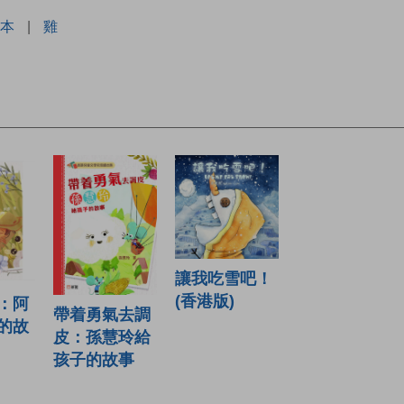
本
|
雞
讓我吃雪吧！
(香港版)
：阿
帶着勇氣去調
的故
皮：孫慧玲給
孩子的故事