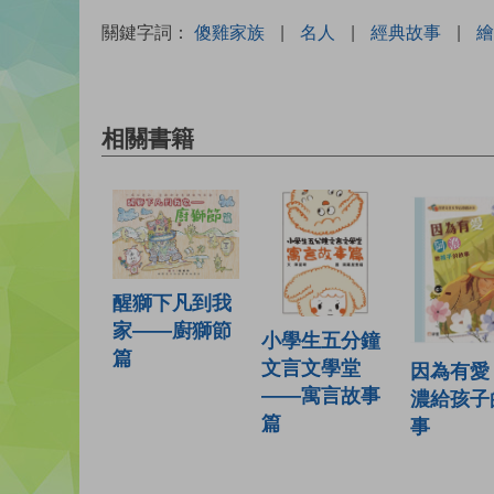
關鍵字詞：
傻雞家族
|
名人
|
經典故事
|
繪
相關書籍
醒獅下凡到我
家——廚獅節
小學生五分鐘
篇
文言文學堂
因為有愛
——寓言故事
濃給孩子
篇
事