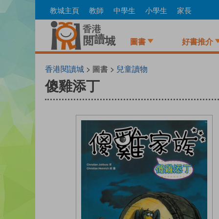
Skip
教城主頁
教師
中學生
小學生
家長
to
main
content
圖書
好書推介
香港閱讀城
> 圖書 >
兒童讀物
傻雞添丁