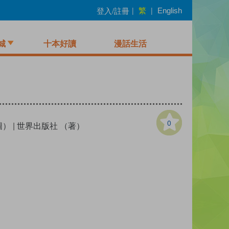
繁
登入/註冊
|
|
English
城
十本好讀
漫話生活
0
（圖）
|
世界出版社 （著）