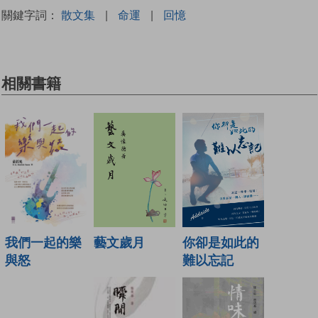
關鍵字詞：
散文集
|
命運
|
回憶
相關書籍
藝文歲月
你卻是如此的
我們一起的樂
難以忘記
與怒