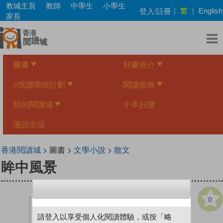
Skip
教城主頁
教師
中學生
小學生
繁
登入/註冊
|
|
English
to
家長
main
content
圖書
好書推介
e悅讀學校計劃
閱讀服務
我的閱讀城
十本好讀
漫話生活
香港閱讀城
> 圖書 >
文學小說
>
散文
眸中風景
0
請登入以享受個人化閱讀體驗，或按「略