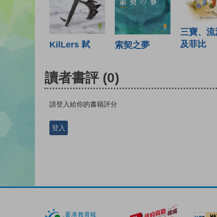
三寶、流
及菲比
KilLers 弒
索契之夢
讀者書評
(0)
請登入給你的書籍評分
登入