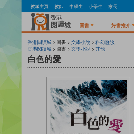
Skip
教城主頁
教師
中學生
小學生
家長
to
main
content
圖書
好書推介
香港閱讀城
> 圖書 >
文學小說
>
科幻歷險
香港閱讀城
> 圖書 >
文學小說
>
其他
白色的愛