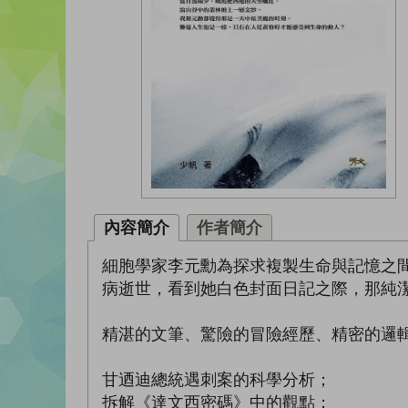
內容簡介
作者簡介
細胞學家李元勳為探求複製生命與記憶之
病逝世，看到她白色封面日記之際，那純
精湛的文筆、驚險的冒險經歷、精密的邏
甘迺迪總統遇刺案的科學分析；
拆解《達文西密碼》中的觀點；