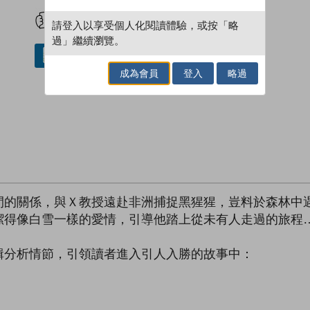
試閲
加入閱讀紀錄
請登入以享受個人化閱讀體驗，或按「略
過」繼續瀏覽。
借閱實體書
成為會員
登入
略過
間的關係，與Ｘ教授遠赴非洲捕捉黑猩猩，豈料於森林中
潔得像白雪一樣的愛情，引導他踏上從未有人走過的旅程
輯分析情節，引領讀者進入引人入勝的故事中：