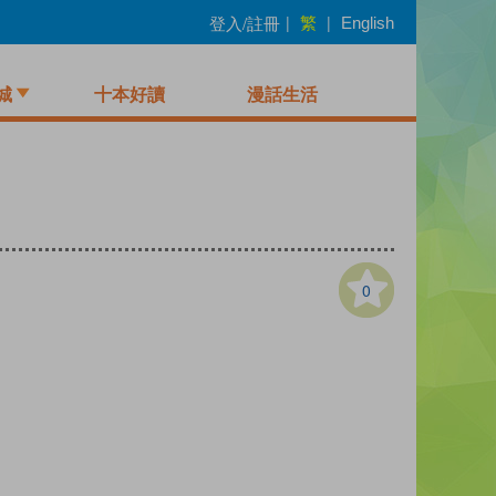
繁
登入/註冊
|
|
English
城
十本好讀
漫話生活
0