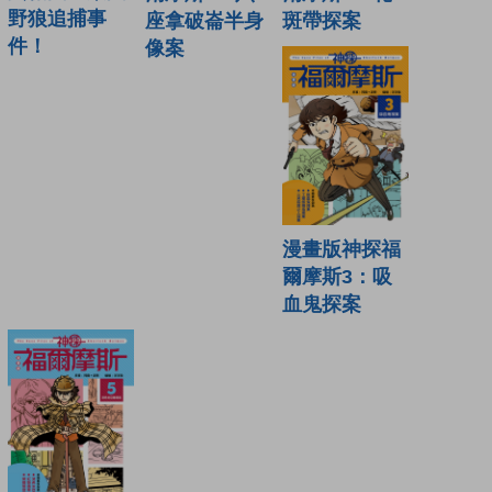
野狼追捕事
座拿破崙半身
斑帶探案
件！
像案
漫畫版神探福
爾摩斯3：吸
血鬼探案