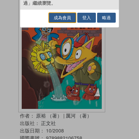
過」繼續瀏覽。
成為會員
登入
略過
作者：
原裕 （著）
|
厲河 （著）
出版社：
正文社
出版日期：
10/2008
國際書號：
9789882106758