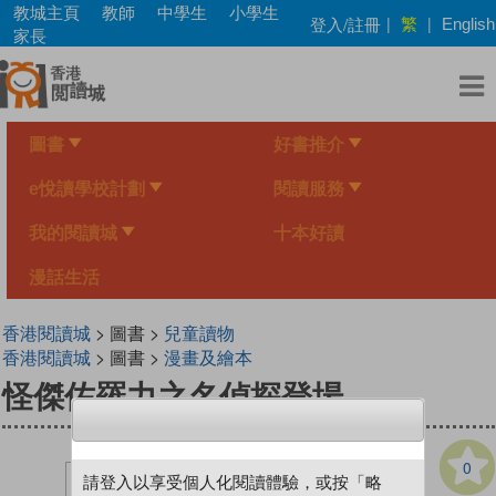
Skip
教城主頁
教師
中學生
小學生
繁
登入/註冊
|
|
English
to
家長
main
content
圖書
好書推介
e悅讀學校計劃
閱讀服務
我的閱讀城
十本好讀
漫話生活
香港閱讀城
> 圖書 >
兒童讀物
香港閱讀城
> 圖書 >
漫畫及繪本
怪傑佐羅力之名偵探登場
0
請登入以享受個人化閱讀體驗，或按「略