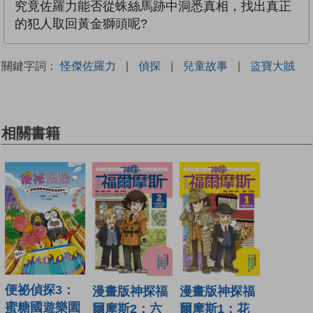
究竟佐羅力能否從蛛絲馬跡中洞悉真相，找出真正
的犯人取回黃金獅頭呢?
關鍵字詞：
怪傑佐羅力
|
偵探
|
兒童故事
|
盜寶大賊
相關書籍
便祕偵探3：
漫畫版神探福
漫畫版神探福
蜜糖國遊樂園
爾摩斯2：六
爾摩斯1：花