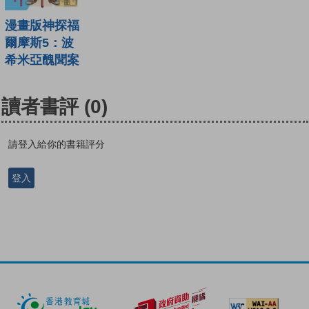
漫畫版神探福
爾摩斯5：波
希米亞醜聞案
讀者書評
(0)
請登入給你的書籍評分
登入