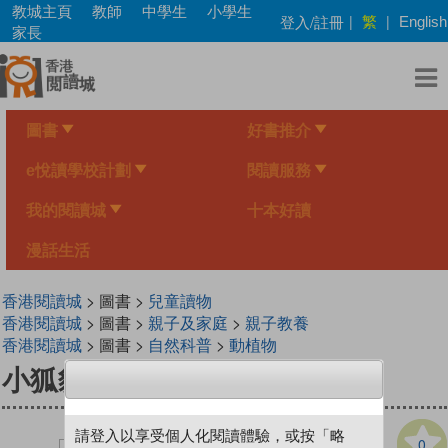
Skip
教城主頁
教師
中學生
小學生
繁
登入/註冊
|
|
English
to
家長
main
content
圖書
好書推介
e悅讀學校計劃
閱讀服務
我的閱讀城
十本好讀
漫話生活
香港閱讀城
> 圖書 >
兒童讀物
香港閱讀城
> 圖書 >
親子及家庭
>
親子教養
香港閱讀城
> 圖書 >
自然科普
>
動植物
小狐貍海倫留下的…
請登入以享受個人化閱讀體驗，或按「略
0