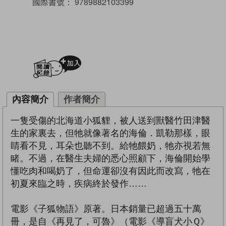
國際書號：
9789882103399
加入閱讀紀錄
內容簡介
作者簡介
一隻受傷的北海道小狐貍，被人送到獸醫竹田津醫
生的家裏去，但牠就像著名的海倫．凱勒那樣，眼
睛看不見，耳朵也聽不到。給牠餵奶，牠亦視若無
睹。不過，在醫生夫婦的悉心照顧下，海倫開始學
懂吃肉和喝奶了，但命運卻沒有因此而改寫，牠在
初夏來臨之時，疾病終於發作……
電影《子狐物語》原著。日本銷量已超過五十萬
冊，是自《再見了，可魯》（電影《導盲犬小Ｑ》