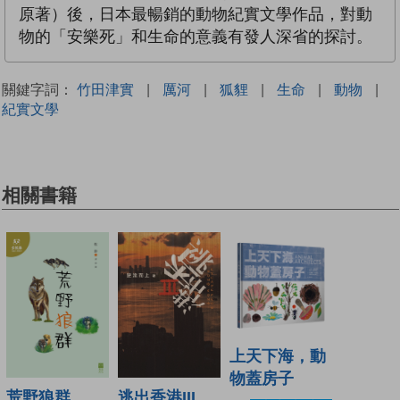
原著）後，日本最暢銷的動物紀實文學作品，對動
物的「安樂死」和生命的意義有發人深省的探討。
關鍵字詞：
竹田津實
|
厲河
|
狐貍
|
生命
|
動物
|
紀實文學
相關書籍
上天下海，動
物蓋房子
荒野狼群
逃出香港III