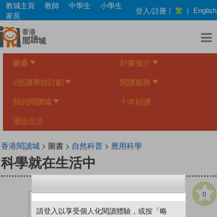
Skip
教城主頁
教師
中學生
小學生
繁
登入/註冊
|
|
English
to
家長
main
content
圖書
好書推介
e悅讀學校計劃
閱讀服務
我的閱讀城
十本好讀
漫話生活
香港閱讀城
> 圖書 >
自然科普
>
應用科學
科學就在生活中
0
請登入以享受個人化閱讀體驗，或按「略