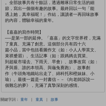
。全部故事共有十餘話，透過雕琢日常生活的細
節，寫出一個個有趣的故事。最終回以一句「能
遇上她，真幸福呢！」作結，讓讀者一再回味故事
的內容，體驗幸福的童年。
【嘉嘉的寫作時間】
──是第一部的延伸。「嘉嘉」的文字世界裡，充滿
了童真、充滿了創意。這個部分共有四十六
篇小品，當中包括看圖作文（如：小人人學英文、
束祺蹙眉）、生活記事（如：跟媽媽去買菜、
到超級市場去、下雨天、早會）、故事改寫（如：
矛與盾、誰的本領高、與龜兔賽跑）、故事創
作（牛頭角地鐵站出走了、綿科托和橙妹妹、小
瑜）。最後一篇是一封書信－－《向老師訴說一
個難忘的夢》，充滿了真摯深刻的感情。
關鍵字詞：
童年
|
童真
|
故事