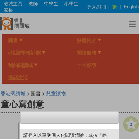
Skip
教城主頁
教師
中學生
小學生
繁
登入/註冊
|
|
English
to
家長
main
content
圖書
好書推介
e悅讀學校計劃
閱讀服務
我的閱讀城
十本好讀
漫話生活
香港閱讀城
> 圖書 >
兒童讀物
童心寫創意
0
請登入以享受個人化閱讀體驗，或按「略