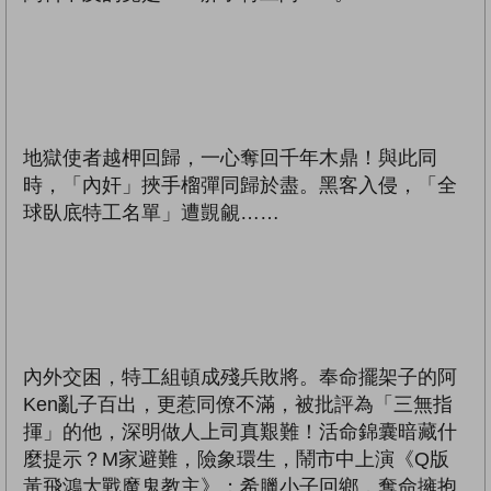
地獄使者越柙回歸，一心奪回千年木鼎！與此同
時，「內奸」挾手榴彈同歸於盡。黑客入侵，「全
球臥底特工名單」遭覬覦……
內外交困，特工組頓成殘兵敗將。奉命擺架子的阿
Ken亂子百出，更惹同僚不滿，被批評為「三無指
揮」的他，深明做人上司真艱難！活命錦囊暗藏什
麼提示？M家避難，險象環生，鬧市中上演《Q版
黃飛鴻大戰魔鬼教主》；希臘小子回鄉，奪命擁抱