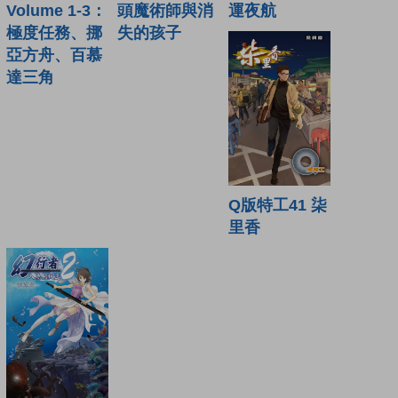
頭魔術師與消
Volume 1-3：
運夜航
失的孩子
極度任務、挪
亞方舟、百慕
達三角
Q版特工41 柒
里香