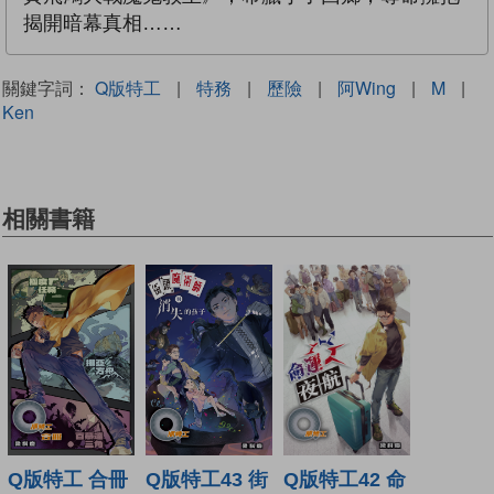
揭開暗幕真相……
關鍵字詞：
Q版特工
|
特務
|
歷險
|
阿Wing
|
M
|
Ken
相關書籍
Q版特工43 街
Q版特工 合冊
Q版特工42 命