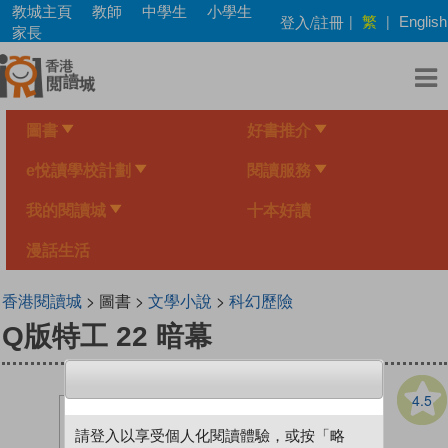
Skip
教城主頁
教師
中學生
小學生
繁
登入/註冊
|
|
English
to
家長
main
content
圖書
好書推介
e悅讀學校計劃
閱讀服務
我的閱讀城
十本好讀
漫話生活
香港閱讀城
> 圖書 >
文學小說
>
科幻歷險
Q版特工 22 暗幕
4.5
請登入以享受個人化閱讀體驗，或按「略