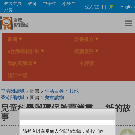
Skip
教城主頁
教師
中學生
小學生
繁
登入/註冊
|
|
English
to
家長
main
content
圖書
好書推介
e悅讀學校計劃
閱讀服務
我的閱讀城
十本好讀
漫話生活
香港閱讀城
> 圖書 >
生活百科
>
其他
香港閱讀城
> 圖書 >
兒童讀物
兒童科學與環保啟蒙叢書──紙的故
事
請登入以享受個人化閱讀體驗，或按「略