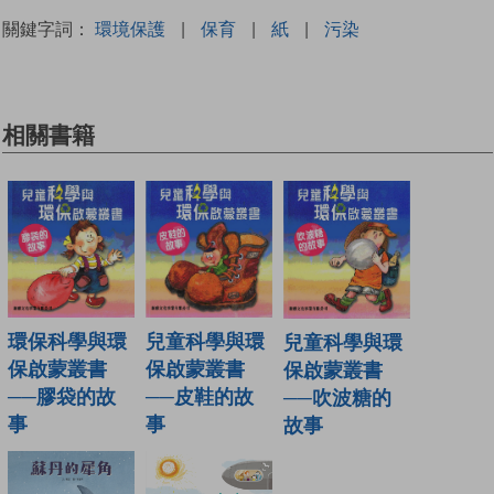
關鍵字詞：
環境保護
|
保育
|
紙
|
污染
相關書籍
兒童科學與環
環保科學與環
兒童科學與環
保啟蒙叢書
保啟蒙叢書
保啟蒙叢書
──皮鞋的故
──膠袋的故
──吹波糖的
事
事
故事