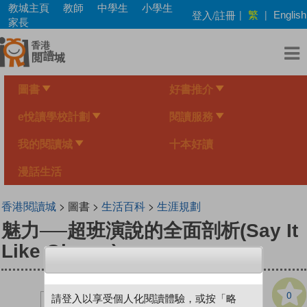
Skip
教城主頁
教師
中學生
小學生
繁
登入/註冊
|
|
English
to
家長
main
content
圖書
好書推介
e悅讀學校計劃
閱讀服務
我的閱讀城
十本好讀
漫話生活
香港閱讀城
> 圖書 >
生活百科
>
生涯規劃
魅力──超班演說的全面剖析(Say It
Like Obama)
0
請登入以享受個人化閱讀體驗，或按「略