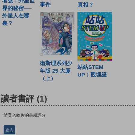
者號：外星世
事件
真相？
界的秘密──
外星人在哪
裏？
衛斯理系列少
站站STEM
年版 25 大廈
UP︰觀塘綫
（上）
讀者書評
(1)
請登入給你的書籍評分
登入