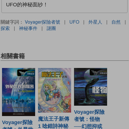
UFO的神秘面紗！
關鍵字詞：
Voyager探險者號
|
UFO
|
外星人
|
自然
|
探索
|
神秘事件
|
謎團
相關書籍
Voyager探險
魔法王子新傳
者號：怪物
Voyager探險
1 唸錯詩神秘
──幻想抑或