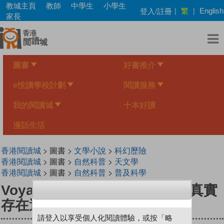
Skip
教城主頁
教師
中學生
小學生
繁
登入/註冊
|
|
English
to
家長
main
content
圖書
好書推介
e悅讀學校計劃
閱讀服務
我的閱讀城
十本好讀
漫話生活
香港閱讀城
> 圖書 >
文學小說
>
科幻歷險
香港閱讀城
> 圖書 >
自然科普
>
天文學
香港閱讀城
> 圖書 >
自然科普
>
普及科學
Voyager探險者號：UFO──是真實
存在還是謊言？
請登入以享受個人化閱讀體驗，或按「略