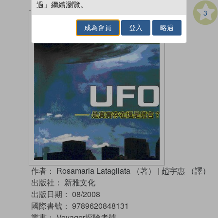
過」繼續瀏覽。
3
成為會員
登入
略過
作者：
Rosamaria Latagliata （著）
|
趙宇惠 （譯）
出版社：
新雅文化
出版日期：
08/2008
國際書號：
9789620848131
叢書：
Voyager探險者號