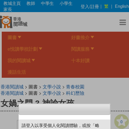
Skip
教城主頁
教師
中學生
小學生
繁
登入/註冊
|
|
English
to
家長
main
content
圖書
好書推介
e悅讀學校計劃
閱讀服務
我的閱讀城
十本好讀
漫話生活
香港閱讀城
> 圖書 >
文學小說
>
青春校園
香港閱讀城
> 圖書 >
文學小說
>
科幻歷險
女媧之門 3 神諭女孩
0
請登入以享受個人化閱讀體驗，或按「略