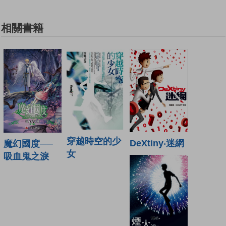
相關書籍
穿越時空的少
DeXtiny‧迷網
魔幻國度──
女
吸血鬼之淚