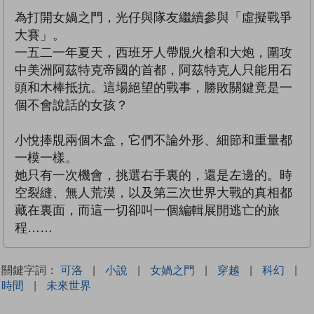
為打開女媧之門，光仔與隊友繼續參與「虛擬戰爭
大賽」。
一五二一年夏天，西班牙人帶覑火槍和大炮，圍攻
中美洲阿茲特克帝國的首都，阿茲特克人只能用石
頭和木棒抵抗。這場絕望的戰事，勝敗關鍵竟是一
個不會說話的女孩？
小悅捧覑兩個木盒，它們不論外形、細節和重量都
一模一樣。
她只有一次機會，挑選右手裏的，還是左邊的。時
空裂縫、無人荒漠，以及第三次世界大戰的真相都
藏在裏面，而這一切卻叫一個編輯展開逃亡的旅
程……
關鍵字詞：
可洛
|
小說
|
女媧之門
|
穿越
|
科幻
|
時間
|
未來世界