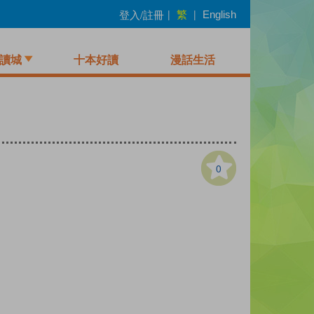
繁
登入/註冊
|
|
English
讀城
十本好讀
漫話生活
0