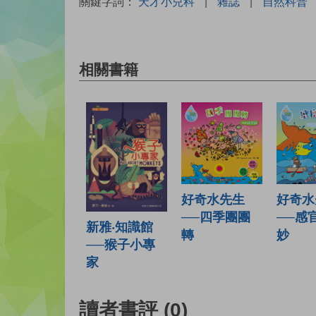
關鍵字詞：
天才小兒科
|
雜誌
|
自然科普
相關書籍
好奇水先生
好奇水
──四季團團
──感
新雅‧知識館
轉
妙
──猴子小專
家
讀者書評
(0)