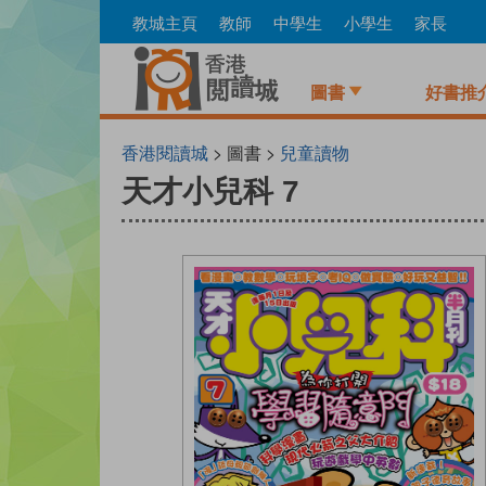
Skip
教城主頁
教師
中學生
小學生
家長
to
main
content
圖書
好書推
香港閱讀城
> 圖書 >
兒童讀物
天才小兒科 7