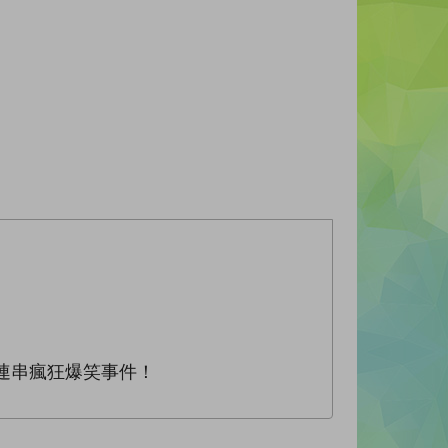
發連串瘋狂爆笑事件！