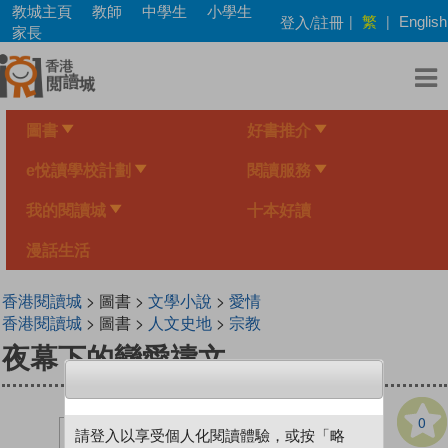
Skip
教城主頁
教師
中學生
小學生
繁
登入/註冊
|
|
English
to
家長
main
content
圖書
好書推介
e悅讀學校計劃
閱讀服務
我的閱讀城
十本好讀
漫話生活
香港閱讀城
> 圖書 >
文學小說
>
愛情
香港閱讀城
> 圖書 >
人文史地
>
宗教
夜幕下的戀愛禱文
0
請登入以享受個人化閱讀體驗，或按「略