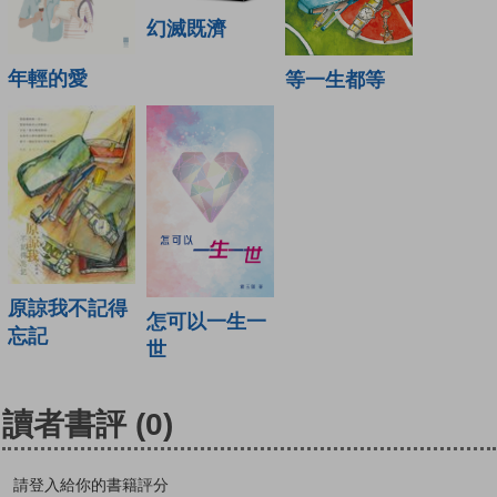
幻滅既濟
年輕的愛
等一生都等
原諒我不記得
怎可以一生一
忘記
世
讀者書評
(0)
請登入給你的書籍評分