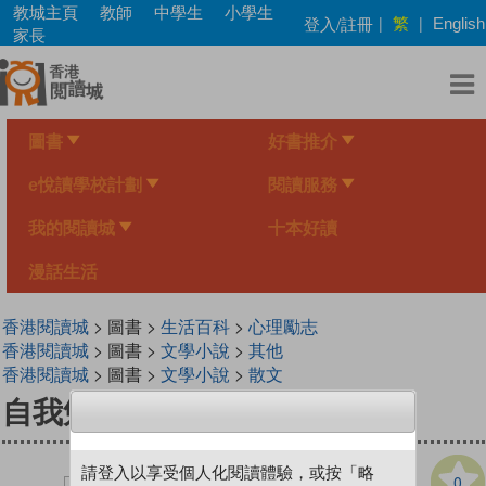
Skip
教城主頁
教師
中學生
小學生
繁
登入/註冊
|
|
English
to
家長
main
content
圖書
好書推介
e悅讀學校計劃
閱讀服務
我的閱讀城
十本好讀
漫話生活
香港閱讀城
> 圖書 >
生活百科
>
心理勵志
香港閱讀城
> 圖書 >
文學小說
>
其他
香港閱讀城
> 圖書 >
文學小說
>
散文
自我勉勵同學會
請登入以享受個人化閱讀體驗，或按「略
0