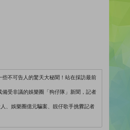
一些不可告人的驚天大秘聞！站在採訪最前
或備受非議的娛樂圈「狗仔隊」新聞，記者
殺人、娛樂圈億元騙案、靚仔歌手挑釁記者