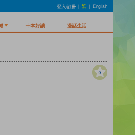
繁
登入/註冊
|
|
English
城
十本好讀
漫話生活
0