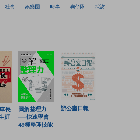
|
社會
|
娛樂圈
|
時事
|
狗仔隊
|
採訪
辦公室日報
圖解整理力
士車長
──快速學會
生涯
49種整理技能