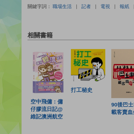
關鍵字詞：
職場生活
|
記者
|
電視
|
報紙
相關書籍
打工秘史
空中飛傭：傭
90後巴
仔膠流日記@
載客賣血
維記澳洲航空