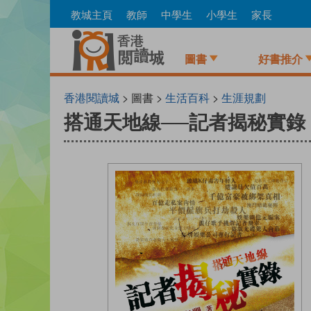
Skip
教城主頁
教師
中學生
小學生
家長
to
main
content
圖書
好書推介
香港閱讀城
> 圖書 >
生活百科
>
生涯規劃
搭通天地線──記者揭秘實錄