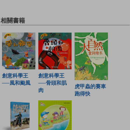
相關書籍
創意科學王
創意科學王
──骨頭和肌
──風和颱風
虎甲蟲的賽車
肉
跑得快