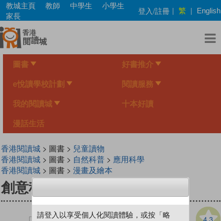
Skip
教城主頁
教師
中學生
小學生
繁
登入/註冊
|
|
English
to
家長
main
content
圖書
好書推介
e悅讀學校計劃
閱讀服務
我的閱讀城
十本好讀
漫話生活
香港閱讀城
> 圖書 >
兒童讀物
香港閱讀城
> 圖書 >
自然科普
>
應用科學
香港閱讀城
> 圖書 >
漫畫及繪本
創意科學王──昆蟲的故事
請登入以享受個人化閱讀體驗，或按「略
4.3