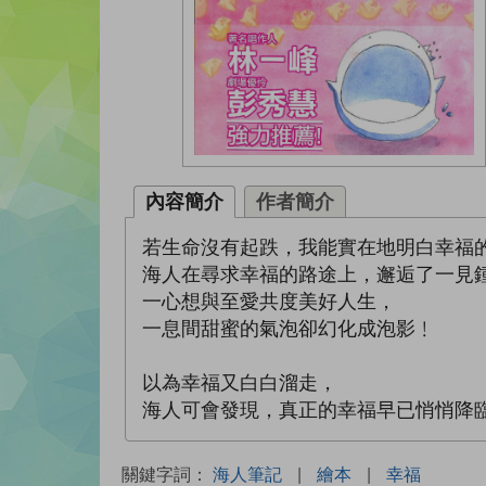
內容簡介
作者簡介
若生命沒有起跌，我能實在地明白幸福
海人在尋求幸福的路途上，邂逅了一見
一心想與至愛共度美好人生，
一息間甜蜜的氣泡卻幻化成泡影﹗
以為幸福又白白溜走，
海人可會發現，真正的幸福早已悄悄降
關鍵字詞：
海人筆記
|
繪本
|
幸福