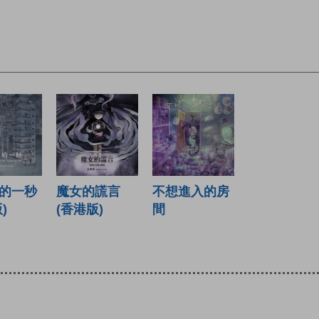
的一秒
魔女的謊言
不想進入的房
)
(香港版)
間