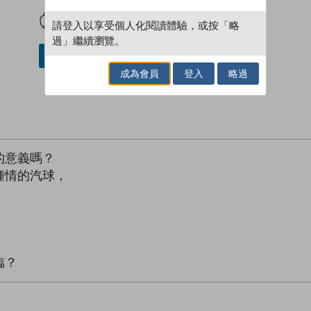
試閲
加入閱讀紀錄
請登入以享受個人化閱讀體驗，或按「略
過」繼續瀏覽。
借閱實體書
成為會員
登入
略過
的意義嗎？
鍾情的汽球，
臨？