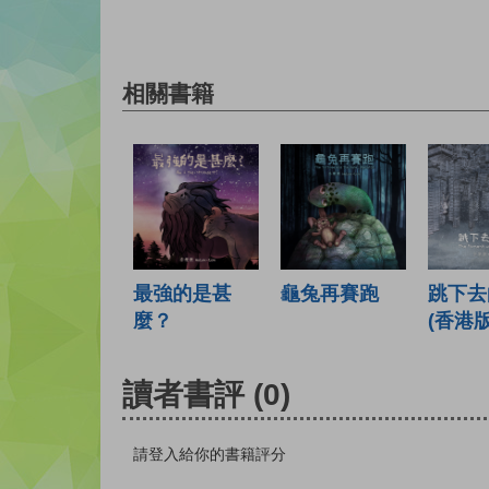
相關書籍
最強的是甚
龜兔再賽跑
跳下去
麼？
(香港版
讀者書評
(0)
請登入給你的書籍評分