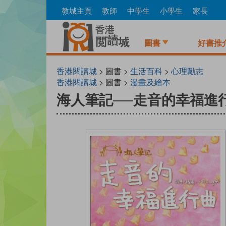
Skip
教城主頁
教師
中學生
小學生
家長
to
main
content
圖書
好書推
香港閱讀城
> 圖書 >
生活百科
>
心理勵志
香港閱讀城
> 圖書 >
漫畫及繪本
海人筆記──走音的幸福進