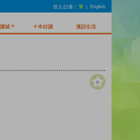
繁
登入/註冊
|
|
English
讀城
十本好讀
漫話生活
0