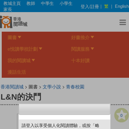
Skip
教城主頁
教師
中學生
小學生
繁
登入/註冊
|
|
English
to
家長
main
content
圖書
好書推介
e悅讀學校計劃
閱讀服務
我的閱讀城
十本好讀
漫話生活
香港閱讀城
> 圖書 >
文學小說
>
青春校園
L&N的決鬥
0
請登入以享受個人化閱讀體驗，或按「略