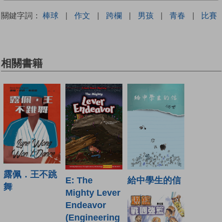
關鍵字詞：
棒球
|
作文
|
跨欄
|
男孩
|
青春
|
比賽
相關書籍
露佩．王不跳
E: The
給中學生的信
舞
Mighty Lever
Endeavor
(Engineering