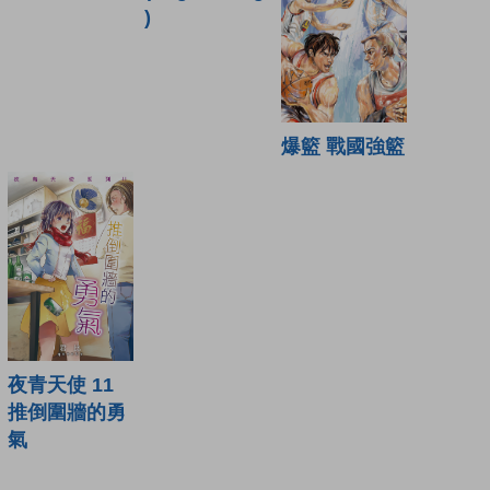
)
爆籃 戰國強籃
夜青天使 11
推倒圍牆的勇
氣