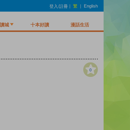
繁
登入/註冊
|
|
English
讀城
十本好讀
漫話生活
0