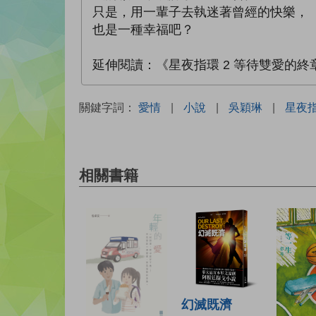
只是，用一輩子去執迷著曾經的快樂，
也是一種幸福吧？
延伸閱讀：《星夜指環 2 等待雙愛的終
關鍵字詞：
愛情
|
小說
|
吳穎琳
|
星夜
相關書籍
幻滅既濟