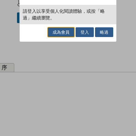
請登入以享受個人化閱讀體驗，或按「略
過」繼續瀏覽。
借閱實體書
成為會員
登入
略過
序