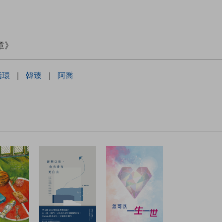
章》
指環
|
韓臻
|
阿喬