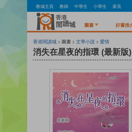
Skip
教城主頁
教師
中學生
小學生
家長
to
main
content
圖書
好書推
香港閱讀城
> 圖書 >
文學小說
>
愛情
消失在星夜的指環 (最新版)