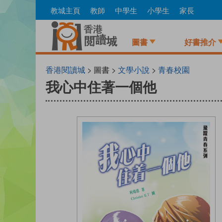
Skip
教城主頁
教師
中學生
小學生
家長
to
main
content
圖書
好書推介
香港閱讀城
> 圖書 >
文學小說
>
青春校園
我心中住著一個他