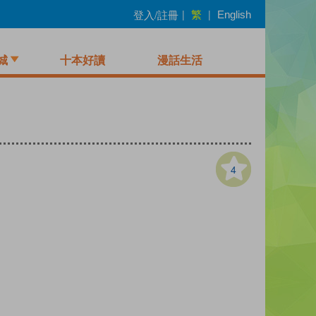
繁
登入/註冊
|
|
English
城
十本好讀
漫話生活
4