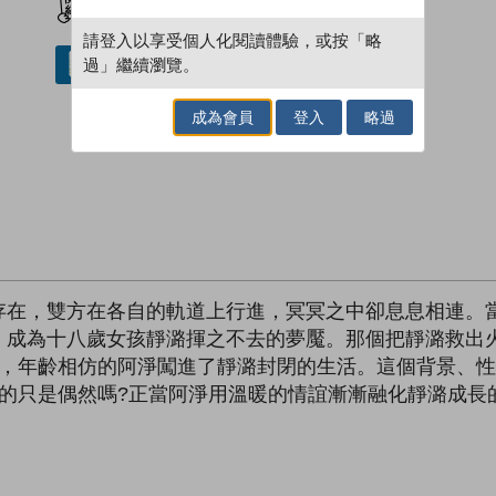
請登入以享受個人化閱讀體驗，或按「略
過」繼續瀏覽。
借閱實體書
成為會員
登入
略過
存在，雙方在各自的軌道上行進，冥冥之中卻息息相連。
，成為十八歲女孩靜潞揮之不去的夢魘。那個把靜潞救出
逅，年齡相仿的阿淨闖進了靜潞封閉的生活。這個背景、
真的只是偶然嗎?正當阿淨用溫暖的情誼漸漸融化靜潞成長