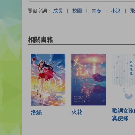
關鍵字詞：
成長
|
校園
|
青春
|
小說
|
飛
相關書籍
歌詞女孩
火花
洛絲
寞便條