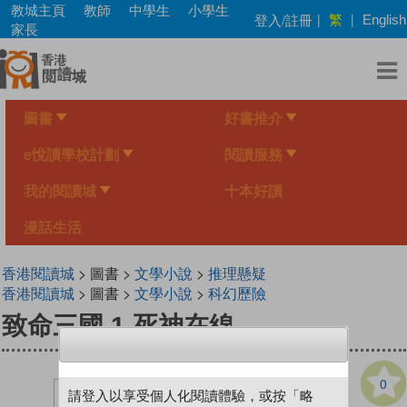
Skip
教城主頁
教師
中學生
小學生
繁
登入/註冊
|
|
English
to
家長
main
content
圖書
好書推介
e悅讀學校計劃
閱讀服務
我的閱讀城
十本好讀
漫話生活
香港閱讀城
> 圖書 >
文學小說
>
推理懸疑
香港閱讀城
> 圖書 >
文學小說
>
科幻歷險
致命三國 1 死神在線
0
請登入以享受個人化閱讀體驗，或按「略