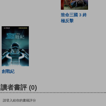
致命三國 3 終
極反擊
創戰紀
讀者書評
(0)
請登入給你的書籍評分