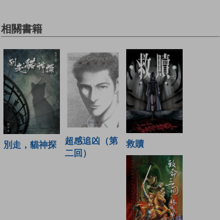
相關書籍
超感追凶（第
救贖
別走，貓神探
二回）