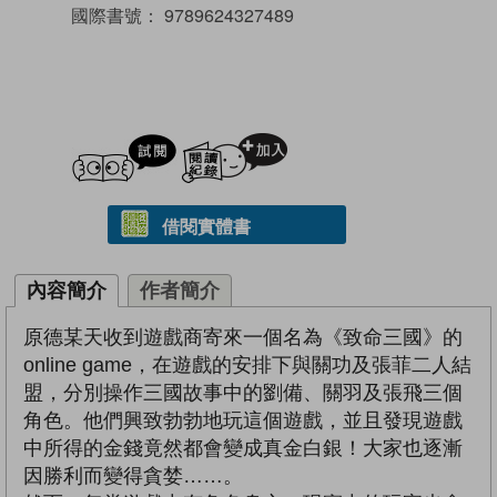
國際書號：
9789624327489
試閲
加入閱讀紀錄
借閱實體書
內容簡介
作者簡介
原德某天收到遊戲商寄來一個名為《致命三國》的
online game，在遊戲的安排下與關功及張菲二人結
盟，分別操作三國故事中的劉備、關羽及張飛三個
角色。他們興致勃勃地玩這個遊戲，並且發現遊戲
中所得的金錢竟然都會變成真金白銀！大家也逐漸
因勝利而變得貪婪……。