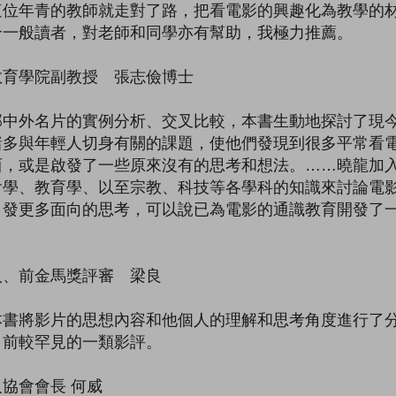
這位年青的教師就走對了路，把看電影的興趣化為教學的
合一般讀者，對老師和同學亦有幫助，我極力推薦。
教育學院副教授 張志儉博士
部中外名片的實例分析、交叉比較，本書生動地探討了現
諸多與年輕人切身有關的課題，使他們發現到很多平常看
西，或是啟發了一些原來沒有的思考和想法。……曉龍加
會學、教育學、以至宗教、科技等各學科的知識來討論電
引發更多面向的思考，可以說已為電影的通識教育開發了
。
人、前金馬獎評審 梁良
本書將影片的思想內容和他個人的理解和思考角度進行了
目前較罕見的一類影評。
協會會長 何威