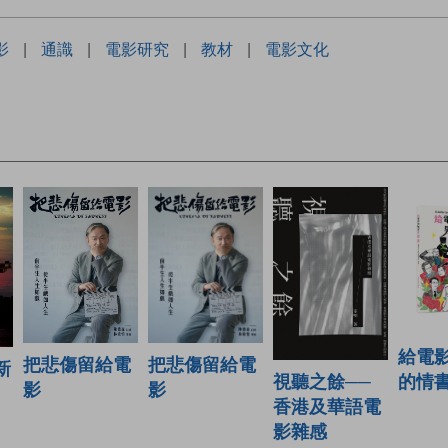
影
|
通識
|
電影研究
|
教材
|
電影文化
給電
把悲傷留給電
把悲傷留給電
新
視聽之餘──
的情
影
影
香港及華語電
影雜感