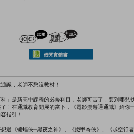
試閲
加入閱讀紀錄
借閱實體書
教通識，老師不愁沒教材！
育科」是新高中課程的必修科目，老師可苦了，要到哪兒
愁了！在通識教育開展的當下，《電影漫遊通通識》給你
內容指引！
否想過《蝙蝠俠─黑夜之神》、《鐵甲奇俠》、《越空行