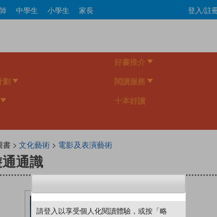
Skip
師
中學生
小學生
家長
登入/註
to
main
content
好書推介
計劃
閱讀服務
十本好讀
圖書 >
文化藝術
>
電影及表演藝術
遊通通識
請登入以享受個人化閱讀體驗，或按「略