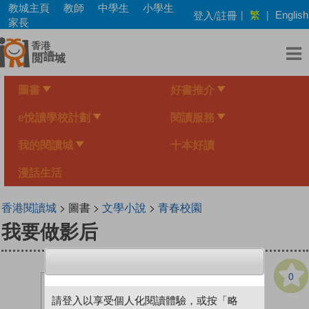
Skip
教城主頁
教師
中學生
小學生
繁
登入/註冊
|
|
English
to
家長
main
content
圖書
好書推介
e悅讀學校計劃
閱讀服務
我的閱讀城
十本好讀
漫話生活
香港閱讀城
> 圖書 >
文學小說
>
青春校園
我要做影后
0
請登入以享受個人化閱讀體驗，或按「略