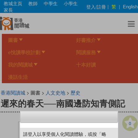
Skip
教城主頁
教師
中學生
小學生
繁
登入/註冊
|
|
English
to
家長
main
content
圖書
好書推介
e悅讀學校計劃
閱讀服務
我的閱讀城
十本好讀
漫話生活
香港閱讀城
> 圖書 >
人文史地
>
歷史
遲來的春天──南國邊防知青側記
0
請登入以享受個人化閱讀體驗，或按「略