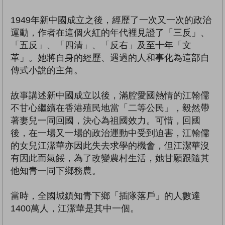
1949年新中國成立之後，經歷了一次又一次的政治
運動，作者在這個火紅的年代裡見證了「三反」、
「五反」、「四清」、「反右」及至十年「文
革」。她將自身的經歷、遇過的人和事化為這部自
傳式小說的主角。
故事講述新中國成立以後，滿腔愛國熱情的江翰儒
不甘心繼續在香港殖民地當「二等公民」，毅然帶
著妻兒一同回國，決心為祖國效力。可惜，回國
後，在一場又一場的政治運動中受到迫害，江翰儒
的女兒江潔華亦因此失去求學的機會，但江潔華沒
有因此而氣餒，為了改變農村生活，她甘願跟隨其
他知青一同下鄉務農。
當時，全國城鎮知青下鄉「插隊落戶」的人數達
1400萬人，江潔華是其中一個。