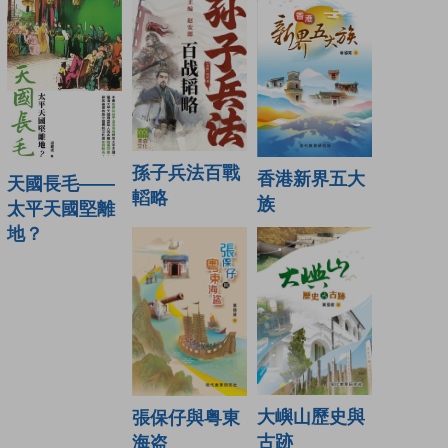
孫子兵法百戰
香港新界五大
天國長毛——
轁略
族
太平天國堅離
地？
大嶼山歷史與
張保仔與粤東
古跡
海盗