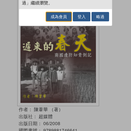
過」繼續瀏覽。
成為會員
登入
略過
作者：
陳葦華 （著）
出版社：
超媒體
出版日期：
06/2008
國際書號：
9789881746641