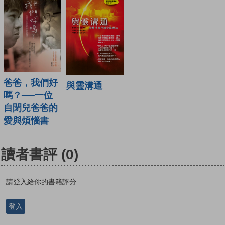
爸爸，我們好
與靈溝通
嗎？──一位
自閉兒爸爸的
愛與煩惱書
讀者書評
(0)
請登入給你的書籍評分
登入