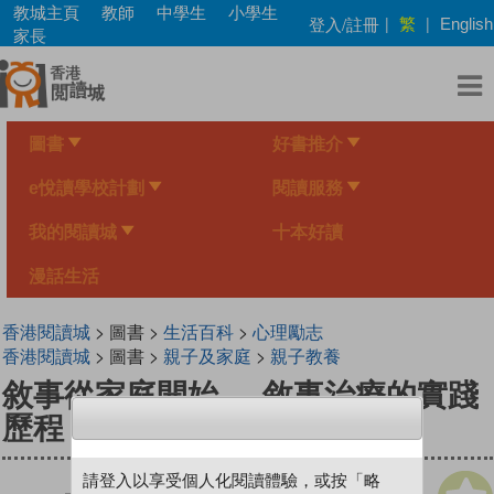
Skip
教城主頁
教師
中學生
小學生
繁
登入/註冊
|
|
English
to
家長
main
content
圖書
好書推介
e悅讀學校計劃
閱讀服務
我的閱讀城
十本好讀
漫話生活
香港閱讀城
> 圖書 >
生活百科
>
心理勵志
香港閱讀城
> 圖書 >
親子及家庭
>
親子教養
敘事從家庭開始──敘事治療的實踐
歷程
請登入以享受個人化閱讀體驗，或按「略