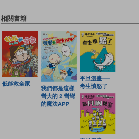
相關書籍
平旦漫畫──
低能救全家
考生憤怒了
我們都是這樣
彎大的 2 彎彎
的魔法APP