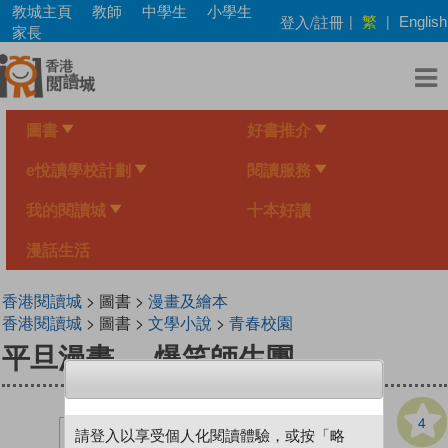
Skip
教城主頁
教師
中學生
小學生
繁
登入/註冊
|
|
English
to
家長
main
content
圖書
好書推介
e悅讀學校計劃
閱讀服務
我的閱讀城
十本好讀
漫話生活
香港閱讀城
> 圖書 >
漫畫及繪本
香港閱讀城
> 圖書 >
文學小說
>
青春校園
平旦漫畫──爆笑師生團
4
請登入以享受個人化閱讀體驗，或按「略