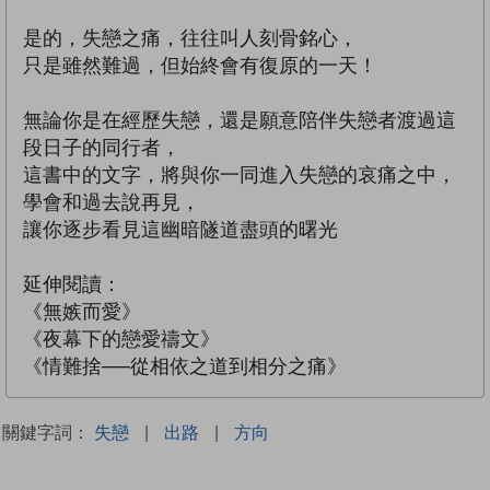
是的，失戀之痛，往往叫人刻骨銘心，
只是雖然難過，但始終會有復原的一天！
無論你是在經歷失戀，還是願意陪伴失戀者渡過這
段日子的同行者，
這書中的文字，將與你一同進入失戀的哀痛之中，
學會和過去說再見，
讓你逐步看見這幽暗隧道盡頭的曙光
延伸閱讀：
《無嫉而愛》
《夜幕下的戀愛禱文》
《情難捨──從相依之道到相分之痛》
關鍵字詞：
失戀
|
出路
|
方向