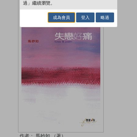
過」繼續瀏覽。
成為會員
登入
略過
作者：
馬妙如 （著）