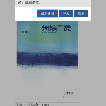
過」繼續瀏覽。
成為會員
登入
略過
作者：
沈淑文 （著）