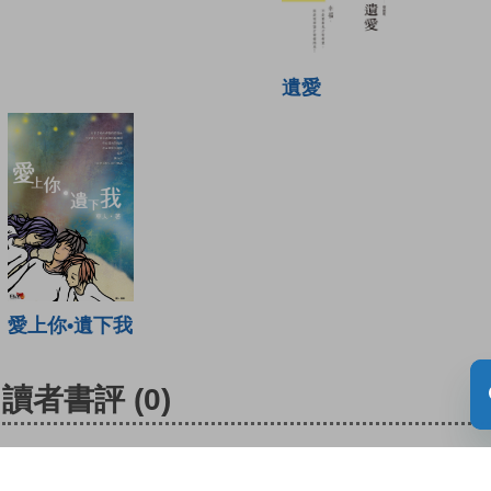
遺愛
愛上你•遺下我
讀者書評
(0)
請登入給你的書籍評分