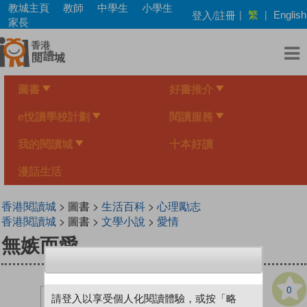
Skip
教城主頁
教師
中學生
小學生
繁
登入/註冊
|
|
English
to
家長
main
content
圖書
好書推介
e悅讀學校計劃
閱讀服務
我的閱讀城
十本好讀
漫話生活
香港閱讀城
> 圖書 >
生活百科
>
心理勵志
香港閱讀城
> 圖書 >
文學小說
>
愛情
無嫉而愛
0
請登入以享受個人化閱讀體驗，或按「略