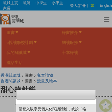
Skip
教城主頁
教師
中學生
小學生
繁
登入/註冊
|
|
English
to
家長
main
content
圖書
好書推介
e悅讀學校計劃
閱讀服務
我的閱讀城
十本好讀
漫話生活
香港閱讀城
> 圖書 >
兒童讀物
香港閱讀城
> 圖書 >
漫畫及繪本
甜心蜂針餅
0
請登入以享受個人化閱讀體驗，或按「略