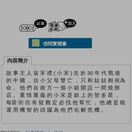
試閲
加入閱讀紀錄
借閱實體書
內容簡介
故 事 主 人 翁 宋 禮 ( 小 宋 ) 生 於 30 年 代 戰 後
的 中 國 ， 自 小 父 母 雙 亡 ， 只 和 姑 姑 相 依為
命 。 他 們 在 南 方 一 個 小 鎮 開 設 一 間 燒 餅
店 。 重 情 重 義 的 小 宋 是 鎮 上 的 智 多 星 ，
每當 街 坊 有 疑 難 定 必 找 他 幫 忙 ， 他 總 是 能
運 用 機 智 的 頭 腦 為 他 們 化 解 危 機 。