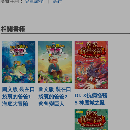
關鍵字詞：
兒童讀物
|
德行
相關書籍
圖文版 裝在口
圖文版 裝在口
Dr. X抗病怪醫
袋裏的爸爸1
袋裏的爸爸2
5 神魔城之亂
海底大冒險
爸爸變巨人