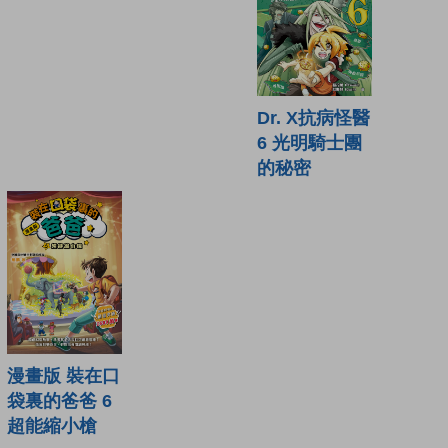
Dr. X抗病怪醫
6 光明騎士團
的秘密
漫畫版 裝在口
袋裏的爸爸 6
超能縮小槍