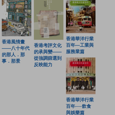
香港華洋行業
香港風情畫
百年—工業與
香港考評文化
——八十年代
服務業篇
的承與變——
的那人．那
從強調篩選到
事．那景
反映能力
香港華洋行業
百年──飲食
與娛樂篇