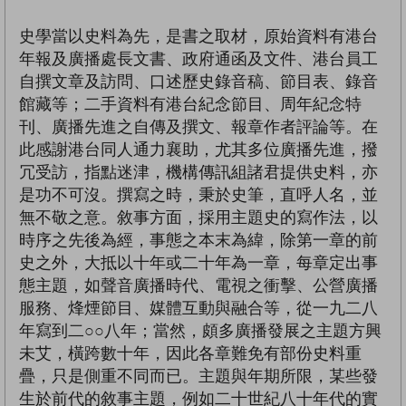
史學當以史料為先，是書之取材，原始資料有港台
年報及廣播處長文書、政府通函及文件、港台員工
自撰文章及訪問、口述歷史錄音稿、節目表、錄音
館藏等；二手資料有港台紀念節目、周年紀念特
刊、廣播先進之自傳及撰文、報章作者評論等。在
此感謝港台同人通力襄助，尤其多位廣播先進，撥
冗受訪，指點迷津，機構傳訊組諸君提供史料，亦
是功不可沒。撰寫之時，秉於史筆，直呼人名，並
無不敬之意。敘事方面，採用主題史的寫作法，以
時序之先後為經，事態之本末為緯，除第一章的前
史之外，大抵以十年或二十年為一章，每章定出事
態主題，如聲音廣播時代、電視之衝擊、公營廣播
服務、烽煙節目、媒體互動與融合等，從一九二八
年寫到二○○八年；當然，頗多廣播發展之主題方興
未艾，橫跨數十年，因此各章難免有部份史料重
疊，只是側重不同而已。主題與年期所限，某些發
生於前代的敘事主題，例如二十世紀八十年代的實