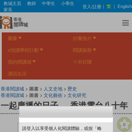
Skip
教城主頁
教師
中學生
小學生
繁
登入/註冊
|
|
English
to
家長
main
content
圖書
好書推介
e悅讀學校計劃
閱讀服務
我的閱讀城
十本好讀
漫話生活
香港閱讀城
> 圖書 >
人文史地
>
歷史
香港閱讀城
> 圖書 >
文化藝術
>
文化研究
一起廣播的日子──香港電台八十年
0
請登入以享受個人化閱讀體驗，或按「略