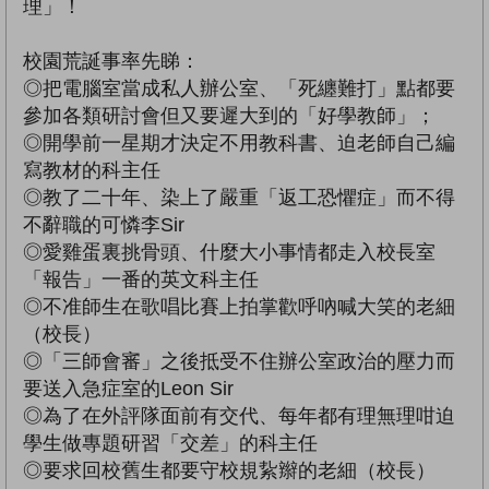
理」！
校園荒誕事率先睇：
◎把電腦室當成私人辦公室、「死纏難打」點都要
參加各類研討會但又要遲大到的「好學教師」；
◎開學前一星期才決定不用教科書、迫老師自己編
寫教材的科主任
◎教了二十年、染上了嚴重「返工恐懼症」而不得
不辭職的可憐李Sir
◎愛雞蛋裏挑骨頭、什麼大小事情都走入校長室
「報告」一番的英文科主任
◎不准師生在歌唱比賽上拍掌歡呼吶喊大笑的老細
（校長）
◎「三師會審」之後抵受不住辦公室政治的壓力而
要送入急症室的Leon Sir
◎為了在外評隊面前有交代、每年都有理無理咁迫
學生做專題研習「交差」的科主任
◎要求回校舊生都要守校規紥辮的老細（校長）