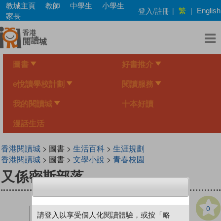
Skip
教城主頁
教師
中學生
小學生
繁
登入/註冊
|
|
English
to
家長
main
content
圖書
好書推介
e悅讀學校計劃
閱讀服務
我的閱讀城
十本好讀
漫話生活
香港閱讀城
> 圖書 >
生活百科
>
生涯規劃
香港閱讀城
> 圖書 >
文學小說
>
青春校園
又係密斯部落
0
請登入以享受個人化閱讀體驗，或按「略