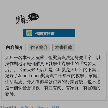
加入閱讀紀錄
借閱實體書
內容簡介
作者簡介
本書目錄
天后一名本來太沉重，但梁賀琪決定身先士卒，以
身作則地示範何謂真正愛學生疼學生的「補習天
后」。《全天候天后》是《我就是天后》的下集，
紀錄了June Leung梁賀琪二十年來的教學、家庭、
生活點滴。外人看似暴發俗氣的行業背後，也不過
是一個個營營役役、有血有肉、有家庭、有靈魂的
教師。
關鍵字詞：
教師
|
學生
|
補習