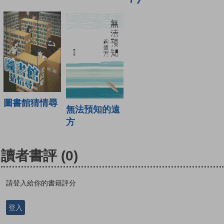
圖書館猜情尋
無法預知的遠
方
讀者書評
(0)
請登入給你的書籍評分
登入