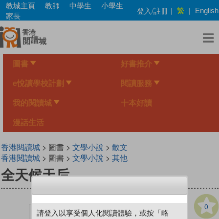
Skip
教城主頁
教師
中學生
小學生
繁
登入/註冊
|
|
English
to
家長
main
content
圖書
好書推介
e悅讀學校計劃
閱讀服務
我的閱讀城
十本好讀
漫話生活
香港閱讀城
> 圖書 >
文學小說
>
散文
香港閱讀城
> 圖書 >
文學小說
>
其他
全天候天后
0
請登入以享受個人化閱讀體驗，或按「略