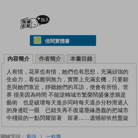
加入閱讀紀錄
借閱實體書
內容簡介
作者簡介
本書目錄
人有情，花草也有情，她們也有思想，充滿頑強的
生命力，看似脆弱無力，實際上充滿玄機，只要願
意與她們靠近，靜聽她們的耳語，便會有所悟。世
界 很美因為時間 不能逆轉城市繁榮鬧盛像塗鴉是
藝術 也是破壞每天進步同時每天退步分秒滑過人
的身邊眨一眼 已錯失再不復還塵緣愚蠢的把城市
中殘留的一點閃耀留著 留著……遺憾卻依然盤旋
關鍵字詞：
新詩
|
一粒塵