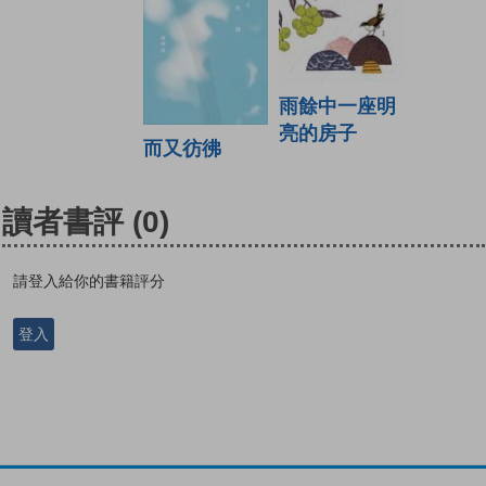
雨餘中一座明
亮的房子
而又彷彿
讀者書評
(0)
請登入給你的書籍評分
登入