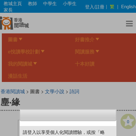
Skip
教城主頁
教師
中學生
小學生
繁
登入/註冊
|
|
English
to
家長
main
content
圖書
好書推介
e悅讀學校計劃
閱讀服務
我的閱讀城
十本好讀
漫話生活
香港閱讀城
> 圖書 >
文學小說
>
詩詞
塵‧緣
0
請登入以享受個人化閱讀體驗，或按「略