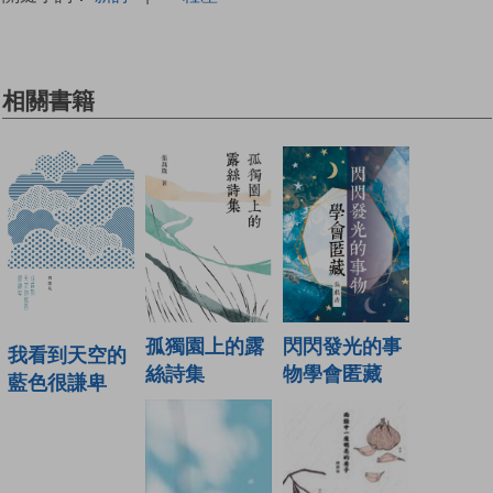
相關書籍
孤獨園上的露
閃閃發光的事
我看到天空的
絲詩集
物學會匿藏
藍色很謙卑