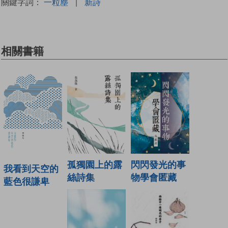
關鍵字詞：
一粒塵
|
新詩
相關書籍
孤獨園上的露
閃閃發光的事
我看到天空的
絲詩集
物學會匿藏
藍色很謙卑