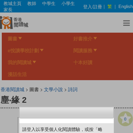
Skip
教城主頁
教師
中學生
小學生
繁
登入/註冊
|
|
English
to
家長
main
content
圖書
好書推介
e悅讀學校計劃
閱讀服務
我的閱讀城
十本好讀
漫話生活
香港閱讀城
> 圖書 >
文學小說
>
詩詞
塵‧緣 2
0
請登入以享受個人化閱讀體驗，或按「略