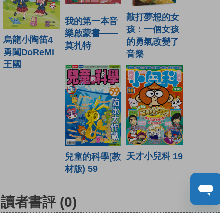
敲打夢想的女
我的第一本音
孩：一個女孩
樂啟蒙書——
烏龍小陶笛4
的勇氣改變了
莫扎特
勇闖DoReMi
音樂
王國
天才小兒科 19
兒童的科學(教
材版) 59
讀者書評
(0)