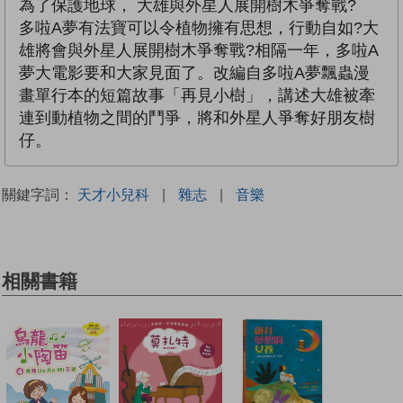
為了保護地球， 大雄與外星人展開樹木爭奪戰?
多啦A夢有法寶可以令植物擁有思想，行動自如?大
雄將會與外星人展開樹木爭奪戰?相隔一年，多啦A
夢大電影要和大家見面了。改編自多啦A夢飄蟲漫
畫單行本的短篇故事「再見小樹」，講述大雄被牽
連到動植物之間的鬥爭，將和外星人爭奪好朋友樹
仔。
關鍵字詞：
天才小兒科
|
雜志
|
音樂
相關書籍