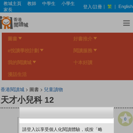
Skip
教城主頁
教師
中學生
小學生
繁
登入/註冊
|
|
English
to
家長
main
content
圖書
好書推介
e悅讀學校計劃
閱讀服務
我的閱讀城
十本好讀
漫話生活
香港閱讀城
> 圖書 >
兒童讀物
天才小兒科 12
0
請登入以享受個人化閱讀體驗，或按「略