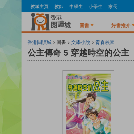
Skip
教城主頁
教師
中學生
小學生
家長
to
main
content
圖書
好書推介
香港閱讀城
> 圖書 >
文學小說
>
青春校園
公主傳奇 5 穿越時空的公主