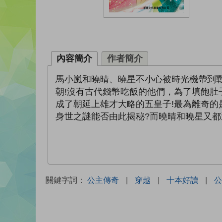
內容簡介
作者簡介
馬小嵐和曉晴、曉星不小心被時光機帶到
朝!沒有古代錢幣吃飯的他們，為了填飽
成了朝延上雄才大略的五皇子!最為離奇的
身世之謎能否由此揭秘?而曉晴和曉星又都
關鍵字詞：
公主傳奇
|
穿越
|
十本好讀
|
公