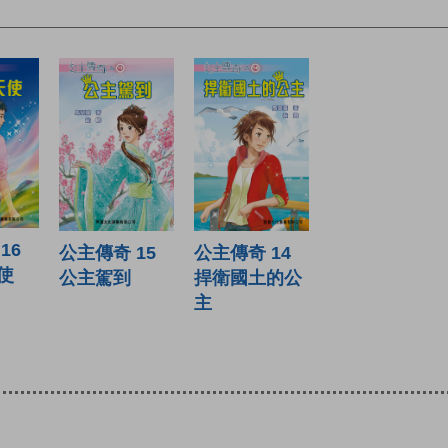
16
公主傳奇 15
公主傳奇 14
使
公主駕到
捍衛國土的公
主