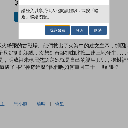
請登入以享受個人化閱讀體驗，或按「略
過」繼續瀏覽。
借閱實體書
成為會員
登入
略過
戰火紛飛的古戰場。他們救出了火海中的建文皇帝，卻因
肚子只好胡亂認親，沒想到奇跡卻由此按二連三地發生……
是，明成祖朱棣居然認定她就是自己的親生女兒，御封福
遭遇了哪些神奇經歷?他們將如何重回二十一世紀呢?
主
|
馬小嵐
|
曉晴
|
曉星