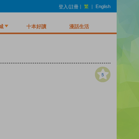
繁
登入/註冊
|
|
English
城
十本好讀
漫話生活
5