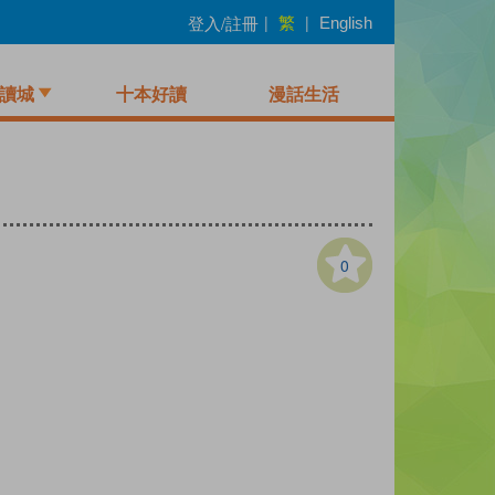
繁
登入/註冊
|
|
English
讀城
十本好讀
漫話生活
0