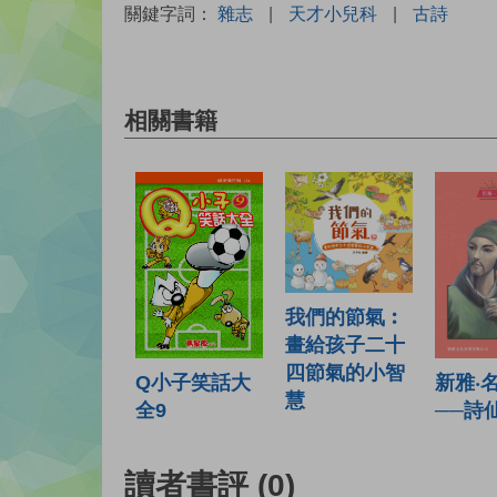
關鍵字詞：
雜志
|
天才小兒科
|
古詩
相關書籍
我們的節氣︰
畫給孩子二十
四節氣的小智
Q小子笑話大
新雅‧
慧
全9
──詩
讀者書評
(0)