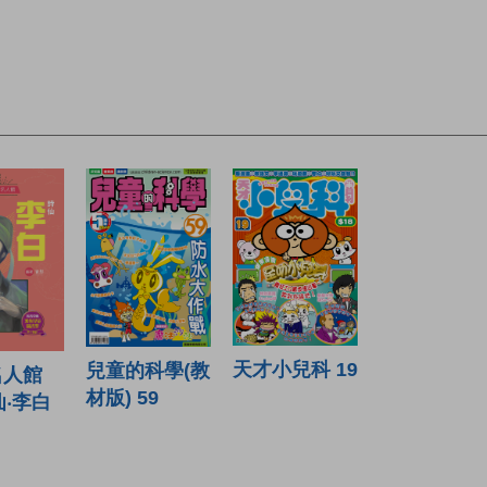
天才小兒科 19
兒童的科學(教
名人館
材版) 59
仙‧李白