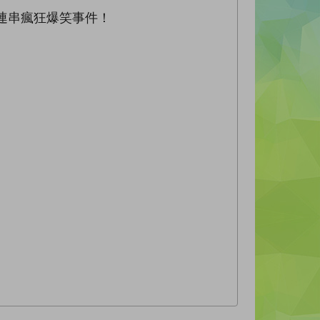
發連串瘋狂爆笑事件！