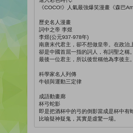
進入彩色時代!
《COCO!》人氣最強爆笑漫畫《森巴
歷史名人漫畫
詞中之帝 李煜
李煜(公元937-978年)
南唐末代君主，卻不想做皇帝。在政治
卻是中國首屈一指的詞人，有詞聖之稱
最後一位君主，所以後世稱他為李後主
科學家名人列傳
牛頓與運動三定律
成語動畫廊
杯弓蛇影
即是把酒杯中的弓的倒影當成是杯中有
比喻疑神疑鬼，其實是虛驚一場。