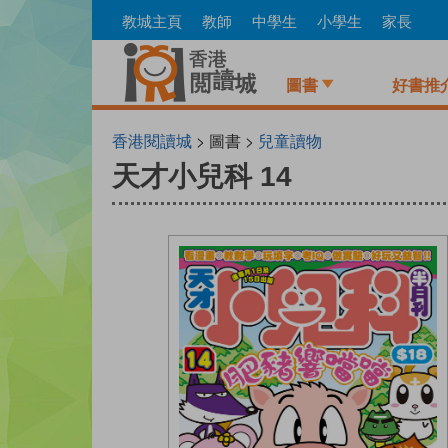
Skip
教城主頁
教師
中學生
小學生
家長
to
main
content
圖書
好書推
香港閱讀城
> 圖書 >
兒童讀物
天才小兒科 14