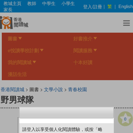
Skip
教城主頁
教師
中學生
小學生
繁
登入/註冊
|
|
English
to
家長
main
content
圖書
好書推介
e悅讀學校計劃
閱讀服務
我的閱讀城
十本好讀
漫話生活
香港閱讀城
> 圖書 >
文學小說
>
青春校園
野男球隊
0
請登入以享受個人化閱讀體驗，或按「略