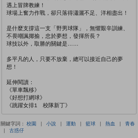
遇上冒牌教練！
球場上奮力作戰，卻只落得瀟灑不足、洋相盡出！
是什麼支撐這一支「野男球隊」，無懼艱辛訓練、
不畏嘲諷揶揄，忠於夢想，發揮所長？
球技以外，取勝的關鍵是……
多平凡的人，只要不放棄，總可以接近自己的夢
想！
延伸閱讀：
《單車飄移》
《好想打網球》
《跳躍女排1 校隊新丁》
關鍵字詞：
校園
|
小說
|
運動
|
籃球
|
熱血
|
青春
|
古惑仔