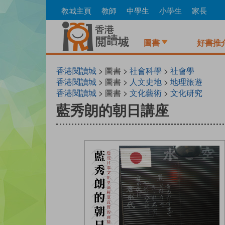
Skip
教城主頁
教師
中學生
小學生
家長
to
main
content
圖書
好書推
香港閱讀城
> 圖書 >
社會科學
>
社會學
香港閱讀城
> 圖書 >
人文史地
>
地理旅遊
香港閱讀城
> 圖書 >
文化藝術
>
文化研究
藍秀朗的朝日講座