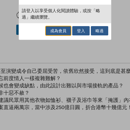
試閲
加入閱讀紀錄
請登入以享受個人化閱讀體驗，或按「略
過」繼續瀏覽。
借閱實體書
成為會員
登入
略過
甚至演變成令自己委屈受苦，依舊欣然接受，這到底是甚
忘前度情人一樣複雜難解？
時候也會變成缺點，由此設計出難以與市場接軌的產品？
非十惡不赦？
竟建議民眾用其他衣物如恤衫、襪子及浴巾等來「掩護」內
案直逼兩萬宗，當中涉及250億日圓，折合港幣十幾億元