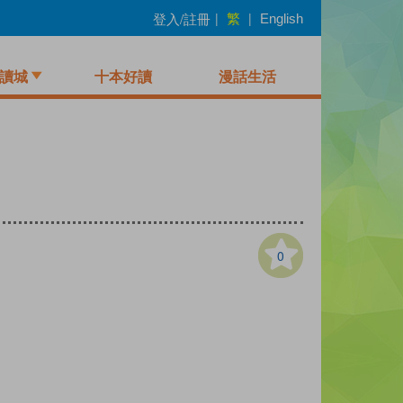
繁
登入/註冊
|
|
English
讀城
十本好讀
漫話生活
0