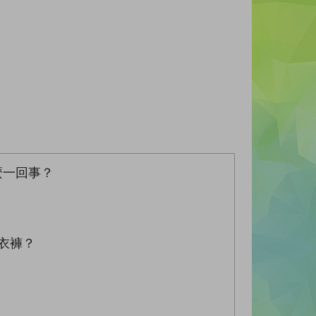
麼一回事？
衣褲？
！