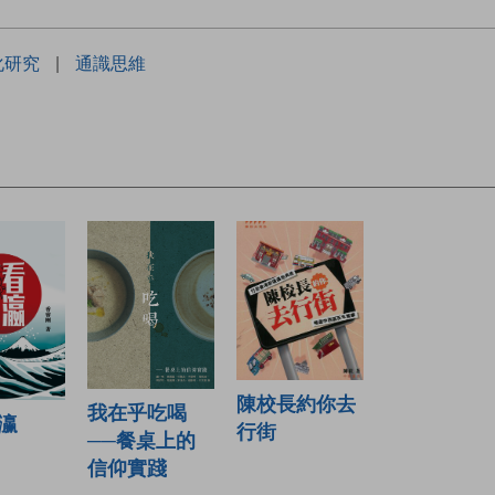
化研究
|
通識思維
陳校長約你去
我在乎吃喝
瀛
行街
──餐桌上的
信仰實踐