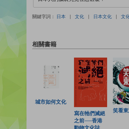
關鍵字詞：
日本
|
文化
|
日本文化
|
文
相關書籍
城市如何文化
笑看東
寫在牠們滅絕
之前──香港
動物文化誌