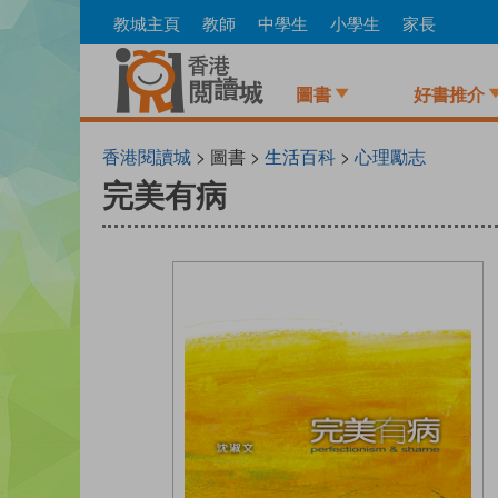
Skip
教城主頁
教師
中學生
小學生
家長
to
main
content
圖書
好書推介
香港閱讀城
> 圖書 >
生活百科
>
心理勵志
完美有病