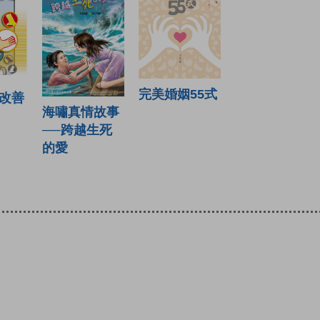
完美婚姻55式
事改善
海嘯真情故事
──跨越生死
的愛