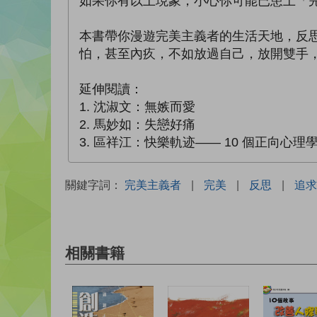
如果你有以上現象，小心你可能已患上「
本書帶你漫遊完美主義者的生活天地，反思
怕，甚至內疚，不如放過自己，放開雙手
延伸閱讀：
1. 沈淑文：無嫉而愛
2. 馬妙如：失戀好痛
3. 區祥江：快樂軌迹—— 10 個正向心理
關鍵字詞：
完美主義者
|
完美
|
反思
|
追求
相關書籍