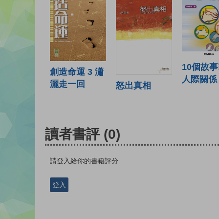
10個故
創造命運 3 瀟
人際關係
灑走一回
怒出真相
讀者書評
(0)
請登入給你的書籍評分
登入