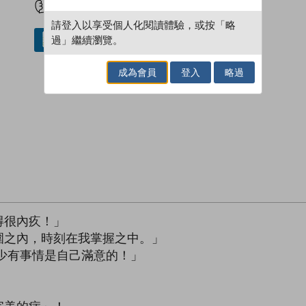
請登入以享受個人化閱讀體驗，或按「略
過」繼續瀏覽。
借閱實體書
成為會員
登入
略過
得很內疚！」
圍之內，時刻在我掌握之中。」
少有事情是自己滿意的！」