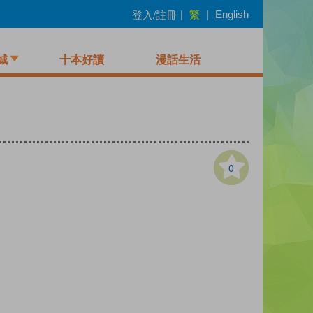
繁
登入/註冊
|
|
English
城
十本好讀
漫話生活
0