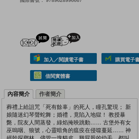
試閲
加入閱讀紀錄
加入／閱讀電子書
購買電子書 
借閱實體書
內容簡介
作者簡介
葬禮上給詛咒「死有餘辜」的死人，瞳孔驚現； 新
娘隨迷幻琴聲蛇舞；婚禮，竟陷入地獄！ 教授暴
斃，院友人間蒸發，綠焰掩映跳動…… 古堡外有女
巫嗚咽、狼號，心靈暗角的瘟疫在侵噬蔓延…… 神
經幹探鄧林，儘管一塊貓皮、雞屁股的幼毛，都叫