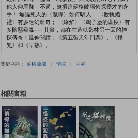
他人仰馬翻；不過，無損這蘇格蘭場偵探優才的身
手！ 無論死人的〈魔瞳〉如何駭人； 〈脫軌婚
禮〉有多迷幻離奇； 〈綠焰〉〈鴿子堡的瘟疫〉有
多陰惡蠱毒── 其實，都在在造就鄧林另一回的神
探傳奇！延伸閱讀：《第五張天堂門票》、《移
兇》和《早熟》。
關鍵字詞：
蘇格蘭場
|
偵探
|
阿谷
相關書籍