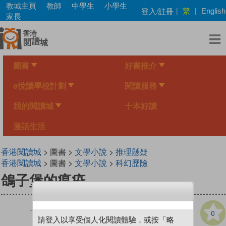
Skip
教城主頁
教師
中學生
小學生
繁
登入/註冊
|
|
English
to
家長
main
content
圖書
好書推介
e悅讀學校計劃
閱讀服務
我的閱讀城
十本好讀
漫話生活
香港閱讀城
> 圖書 >
文學小說
>
推理懸疑
香港閱讀城
> 圖書 >
文學小說
>
科幻歷險
鴿子堡的瘟疫
0
請登入以享受個人化閱讀體驗，或按「略