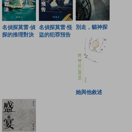
別走，貓神探
名偵探莫雷‧偵
名偵探莫雷‧怪
探的推理對決
盜的犯罪預告
她與他敘述