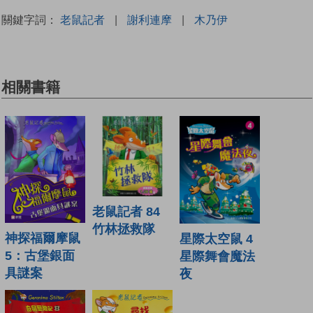
關鍵字詞：
老鼠記者
|
謝利連摩
|
木乃伊
相關書籍
老鼠記者 84
竹林拯救隊
神探福爾摩鼠
星際太空鼠 4
5：古堡銀面
星際舞會魔法
具謎案
夜