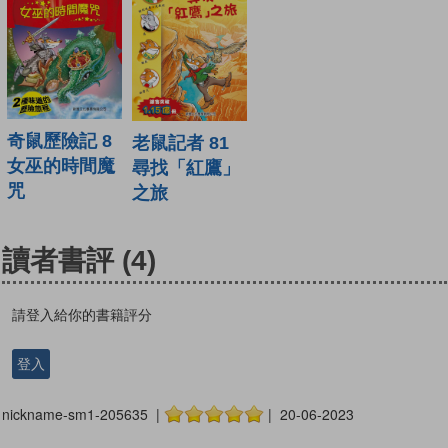
奇鼠歷險記 8
老鼠記者 81
女巫的時間魔
尋找「紅鷹」
咒
之旅
讀者書評
(4)
請登入給你的書籍評分
登入
nickname-sm1-205635 |
| 20-06-2023