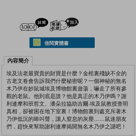
試閲
加入閱讀紀錄
借閱實體書
內容簡介
埃及法老最寶貴的財寶是什麼？金棺裏殘缺不全的
古老文卷會告訴我們什麼秘密呢？一個神秘的無名
木乃伊在妙鼠城埃及博物館裏遊蕩，嚇走了所有參
觀的老鼠。他到底是誰？他是真正的木乃伊嗎？謝
利連摩和班哲文、潘朵拉協助吉爾‧埃及鼠教授查明
真相，卻被困在地下室裏！博物館裏到處充斥著木
乃伊低沉的嗥叫聲，讓人窒息的灰塵……鼠迷朋友
們，趕快來幫助謝利連摩揭開無名木乃伊之謎吧！