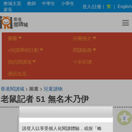
Skip
教城主頁
教師
中學生
小學生
繁
登入/註冊
|
|
English
to
家長
main
content
圖書
好書推介
e悅讀學校計劃
閱讀服務
我的閱讀城
十本好讀
漫話生活
香港閱讀城
> 圖書 >
兒童讀物
老鼠記者 51 無名木乃伊
2
請登入以享受個人化閱讀體驗，或按「略