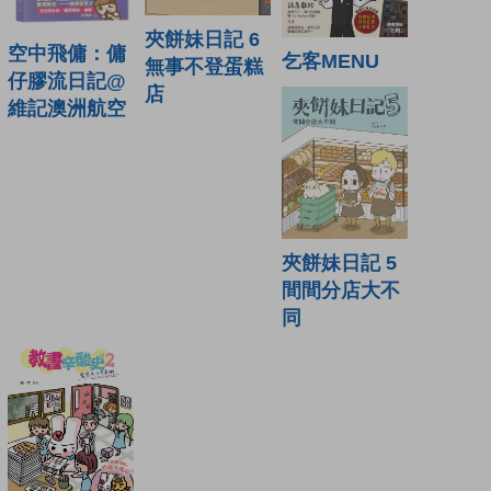
夾餅妹日記 6
空中飛傭：傭
乞客MENU
無事不登蛋糕
仔膠流日記@
店
維記澳洲航空
夾餅妹日記 5
間間分店大不
同