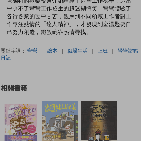
彎獨特的歡樂視角介紹詮釋了這些工作祕辛，這當
中少不了彎彎工作發生的超迷糊搞笑。彎彎體驗了
各行各業的箇中甘苦，觀摩到不同領域工作者對工
作專注熱情的「達人精神」，才發現到金湯匙要自
己努力創造，鐵飯碗靠熱情尋找。
關鍵字詞：
彎彎
|
繪本
|
職場生活
|
上班
|
彎彎塗鴉
日記
相關書籍