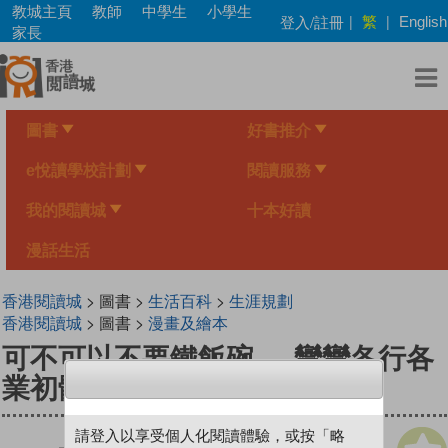
Skip
教城主頁
教師
中學生
小學生
繁
登入/註冊
|
|
English
to
家長
main
content
圖書
好書推介
e悅讀學校計劃
閱讀服務
我的閱讀城
十本好讀
漫話生活
香港閱讀城
> 圖書 >
生活百科
>
生涯規劃
香港閱讀城
> 圖書 >
漫畫及繪本
可不可以不要鐵飯碗──彎彎各行各
業初體驗
請登入以享受個人化閱讀體驗，或按「略