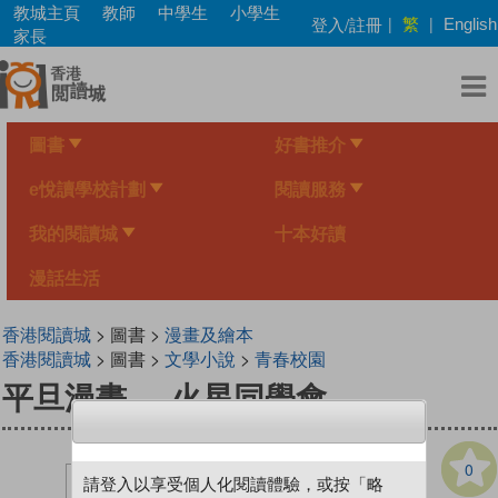
Skip
教城主頁
教師
中學生
小學生
繁
登入/註冊
|
|
English
to
家長
main
content
圖書
好書推介
e悅讀學校計劃
閱讀服務
我的閱讀城
十本好讀
漫話生活
香港閱讀城
> 圖書 >
漫畫及繪本
香港閱讀城
> 圖書 >
文學小說
>
青春校園
平旦漫畫──火星同學會
0
請登入以享受個人化閱讀體驗，或按「略