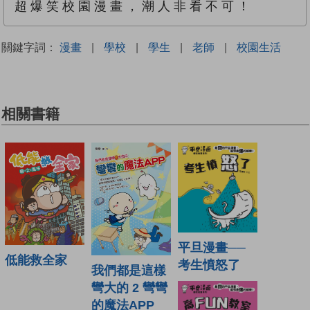
超 爆 笑 校 園 漫 畫 ， 潮 人 非 看 不 可 ！
關鍵字詞：
漫畫
|
學校
|
學生
|
老師
|
校園生活
相關書籍
平旦漫畫──
低能救全家
考生憤怒了
我們都是這樣
彎大的 2 彎彎
的魔法APP