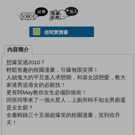
試閲
加入閱讀紀錄
借閱實體書
內容簡介
想爆笑過2010？
輕鬆有趣的校園漫畫，引爆無限笑彈！
人細鬼大的平旦進入求戀期，和港女談戀愛，教大
家港男追港女的必殺技！
更有阿May教你女生必備防狼術！
同班同學來了一個火星人，上廁所時不知去男廁還
是去女廁？
全書輯錄三十五個超爆笑的校園漫畫，笑到你升
天！