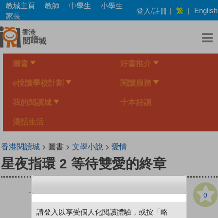
Skip
教城主頁
教師
中學生
小學生
繁
登入/註冊
|
|
English
to
家長
main
content
圖書
好書推介
e悅讀學校計劃
閱讀服務
我的閱讀城
十本好讀
漫話生活
香港閱讀城
> 圖書 >
文學小說
>
愛情
星夜指環 2 等待雙愛的終章
0
請登入以享受個人化閱讀體驗，或按「略