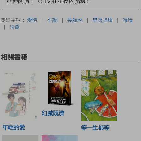
延伸閱讀：《消失在星夜的指環》
關鍵字詞：
愛情
|
小說
|
吳穎琳
|
星夜指環
|
韓臻
|
阿喬
相關書籍
幻滅既濟
年輕的愛
等一生都等