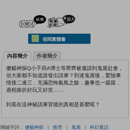
試閲
加入閱讀紀錄
借閱實體書
內容簡介
作者簡介
傻貓神探Q小子與A博士等齊齊被邀請到鬼屋赴會，
但大家都不知道誰發出請柬？到達鬼屋後，驚險事
情接二連三，充滿恐怖氣氛之餘，趣事也一籮籮，
過程曲折好玩又好笑……
到底在這神秘請柬背後的真相是甚麼呢？
關鍵字詞：
傻貓神探
|
推理
|
鬼屋
|
科幻童話