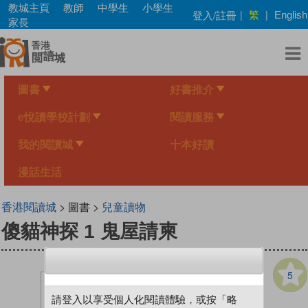
Skip
教城主頁
教師
中學生
小學生
繁
登入/註冊
|
|
English
to
家長
main
content
圖書
好書推介
e悅讀學校計劃
閱讀服務
我的閱讀城
十本好讀
漫話生活
香港閱讀城
> 圖書 >
兒童讀物
傻貓神探 1 鬼屋請柬
5
請登入以享受個人化閱讀體驗，或按「略