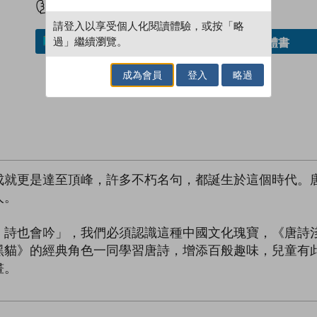
請登入以享受個人化閱讀體驗，或按「略
過」繼續瀏覽。
借閱實體書
加入／閱讀電子書
成為會員
登入
略過
成就更是達至頂峰，許多不朽名句，都誕生於這個時代。
人。
）詩也會吟」，我們必須認識這種中國文化瑰寶，《唐詩
黑貓》的經典角色一同學習唐詩，增添百般趣味，兒童有
畫。