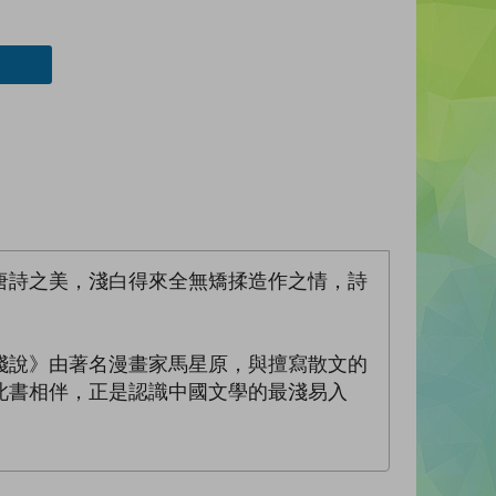
唐詩之美，淺白得來全無矯揉造作之情，詩
淺說》由著名漫畫家馬星原，與擅寫散文的
此書相伴，正是認識中國文學的最淺易入