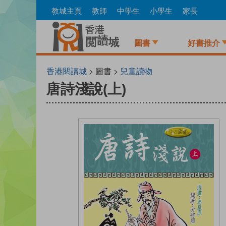
Skip
教城主頁
教師
中學生
小學生
家長
to
main
content
圖書
好書推介
香港閱讀城
> 圖書 >
兒童讀物
唐詩淺說(上)