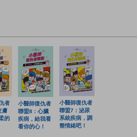
小醫師復仇者
仇者
小醫師復仇者
聯盟7：泌尿
皮膚
聯盟8：心臟
系統疾病，調
柔的
疾病，給我看
整情緒吧！
看你的心！