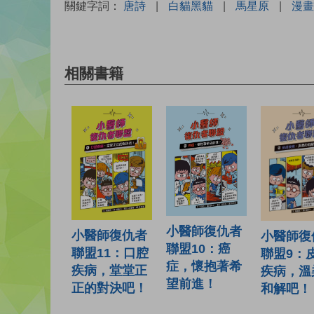
關鍵字詞：
唐詩
|
白貓黑貓
|
馬星原
|
漫畫
相關書籍
小醫師復仇者
小醫師復仇者
小醫師復
聯盟10：癌
聯盟11：口腔
聯盟9：
症，懷抱著希
疾病，堂堂正
疾病，溫
望前進！
正的對決吧！
和解吧！