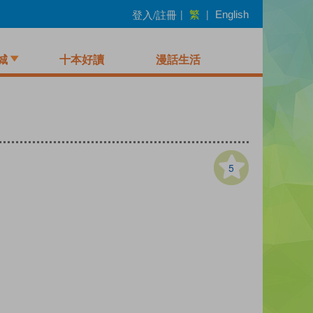
繁
登入/註冊
|
|
English
城
十本好讀
漫話生活
5