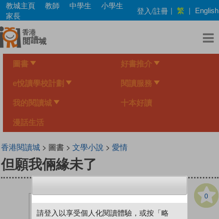
Skip
教城主頁
教師
中學生
小學生
繁
登入/註冊
|
|
English
to
家長
main
content
圖書
好書推介
e悅讀學校計劃
閱讀服務
我的閱讀城
十本好讀
漫話生活
香港閱讀城
> 圖書 >
文學小說
>
愛情
但願我倆緣未了
0
請登入以享受個人化閱讀體驗，或按「略