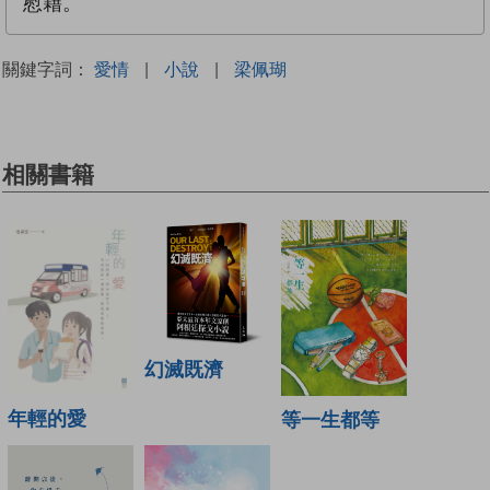
慰藉。
關鍵字詞：
愛情
|
小說
|
梁佩瑚
相關書籍
幻滅既濟
年輕的愛
等一生都等