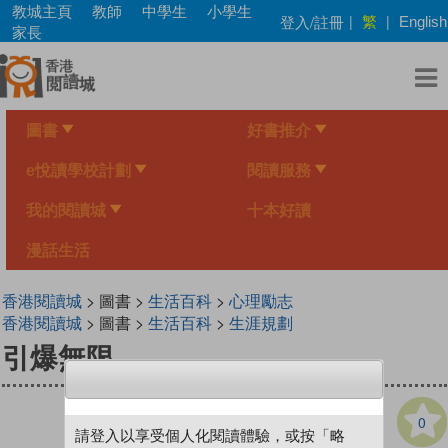
Skip
教城主頁
教師
中學生
小學生
繁
登入/註冊
|
|
English
to
家長
main
content
圖書
好書推介
e悅讀學校計劃
閱讀服務
我的閱讀城
十本好讀
漫話生活
香港閱讀城
> 圖書 >
生活百科
>
心理勵志
香港閱讀城
> 圖書 >
生活百科
>
生涯規劃
引爆無限
0
請登入以享受個人化閱讀體驗，或按「略