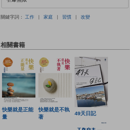
關鍵字詞：
工作
|
家庭
|
習慣
|
改變
相關書籍
快樂就是正能
快樂就是不執
49天日記
量
著